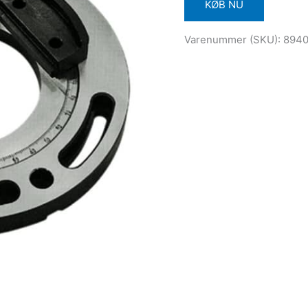
KØB NU
Varenummer (SKU):
894