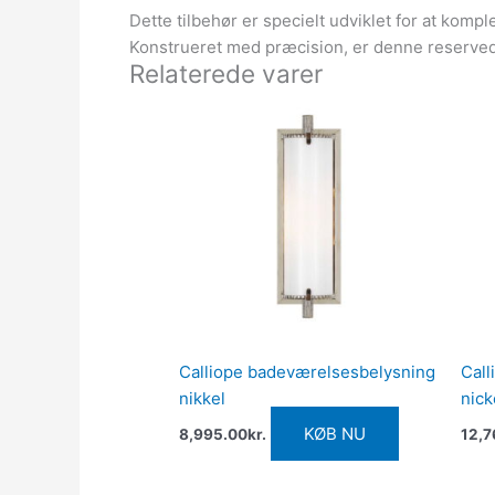
Dette tilbehør er specielt udviklet for at komp
Konstrueret med præcision, er denne reservedel
Relaterede varer
Calliope badeværelsesbelysning
Call
nikkel
nick
KØB NU
8,995.00
kr.
12,7