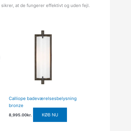
krer, at de fungerer effektivt og uden fejl.
Calliope badeværelsesbelysning
bronze
KØB NU
8,995.00
kr.