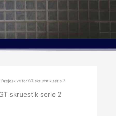
n
uelle
 Drejeskive for GT skruestik serie 2
s
GT skruestik serie 2
22.05kr..