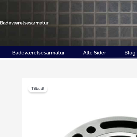
Gå
til
indholdet
Badeværelsesarmatur
Badeværelsesarmatur
Alle Sider
Blog
Tilbud!