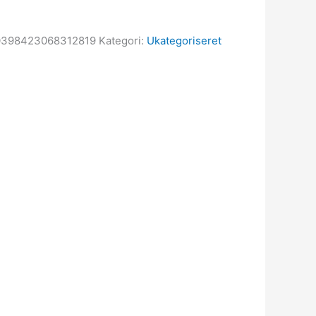
0398423068312819
Kategori:
Ukategoriseret