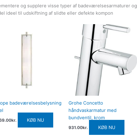
lementere og supplere visse typer af badeværelsesarmaturer og si
 ideel til udskiftning af slidte eller defekte kompon
iope badeværelsesbelysning
Grohe Concetto
el
håndvaskarmatur med
bundventil, krom
KØB NU
69.00
kr.
KØB NU
931.00
kr.