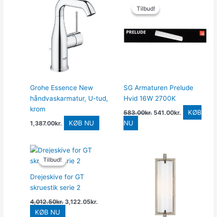
oprindelige
aktuelle
Tilbud!
Tilbud!
pris
pris
var:
er:
583.00kr..
541.00kr..
Grohe Essence New
SG Armaturen Prelude
håndvaskarmatur, U-tud,
Hvid 16W 2700K
krom
KØB
583.00
kr.
541.00
kr.
KØB NU
NU
1,387.00
kr.
Den
Den
oprindelige
aktuelle
Tilbud!
Tilbud!
pris
pris
var:
er:
Drejeskive for GT
4,012.50kr..
3,122.05kr..
skruestik serie 2
4,012.50
kr.
3,122.05
kr.
KØB NU