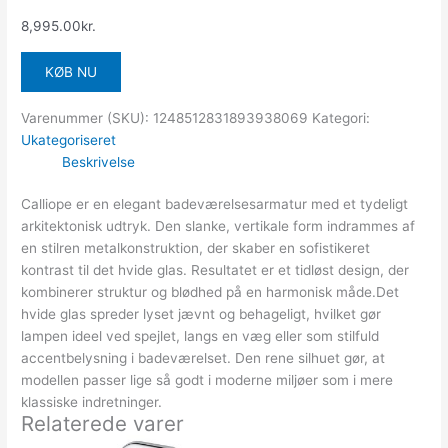
8,995.00
kr.
KØB NU
Varenummer (SKU):
1248512831893938069
Kategori:
Ukategoriseret
Beskrivelse
Calliope er en elegant badeværelsesarmatur med et tydeligt
arkitektonisk udtryk. Den slanke, vertikale form indrammes af
en stilren metalkonstruktion, der skaber en sofistikeret
kontrast til det hvide glas. Resultatet er et tidløst design, der
kombinerer struktur og blødhed på en harmonisk måde.Det
hvide glas spreder lyset jævnt og behageligt, hvilket gør
lampen ideel ved spejlet, langs en væg eller som stilfuld
accentbelysning i badeværelset. Den rene silhuet gør, at
modellen passer lige så godt i moderne miljøer som i mere
klassiske indretninger.
Relaterede varer
Den
Den